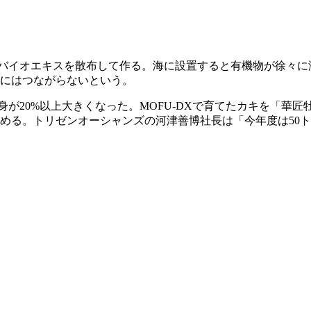
したバイオエキスを散布して作る。海に設置すると有機物が徐々
にはつながらないという。
の身が20%以上大きくなった。MOFU-DXで育てたカキを「華
める。トリゼンオーシャンズの河津善博社長は「今年度は50ト